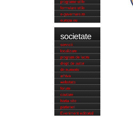
programe utile
formulare utile
e-guvernare.ro
europa.eu
societate
servicii
loca
lizare
program de lucru
drept de autor
de numeris
arhiva
webstats
forum
cautare
harta site
parteneri
Eveniment editorial