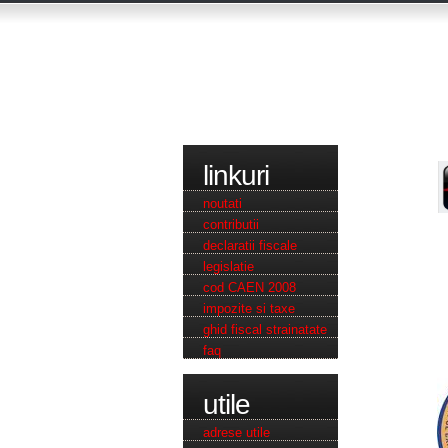
linkuri
noutati
contributii
declaratii fiscale
legislatie
cod CAEN 2008
impozite si taxe
ghid fiscal strainatate
faq
utile
adrese utile