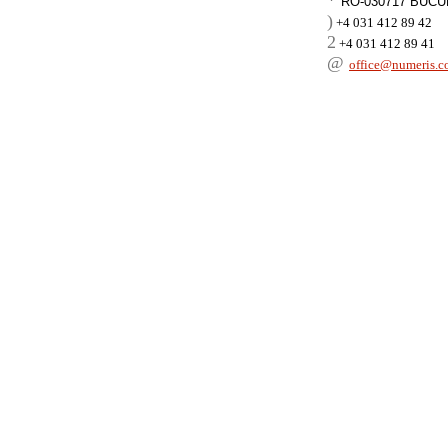
RO-030717 BUCURE
)
+4 031 412 89 42
2
+4 031 412 89 41
@
office@numeris.c